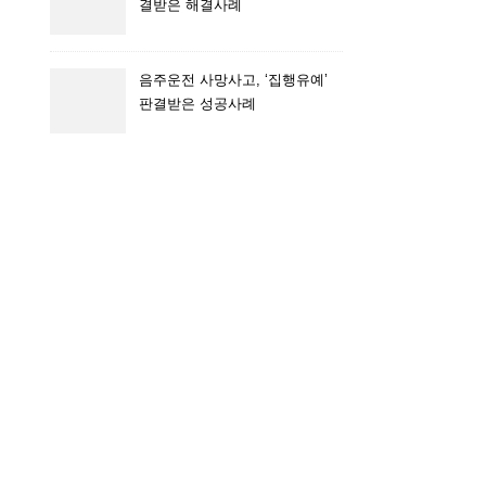
결받은 해결사례
음주운전 사망사고, ‘집행유예’
판결받은 성공사례