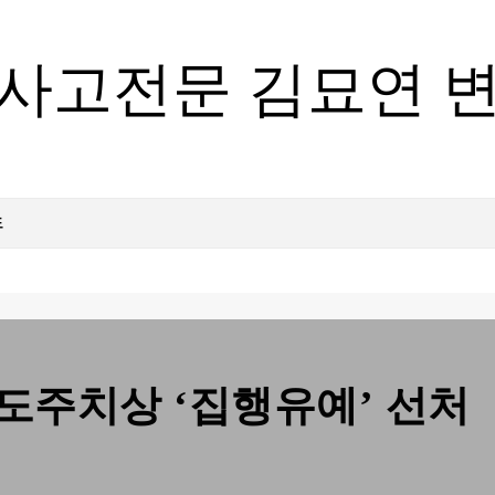
사고전문 김묘연 
도
도주치상 ‘집행유예’ 선처