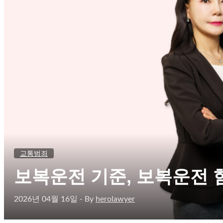
교통범죄
보복운전 기준, 보복운전 
2026년 04월 16일
- By
herolawyer