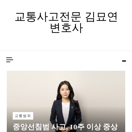
Skip to content
교통사고전문 김묘연
변호사
교통범죄
중앙선침범 사고, 10주 이상 중상